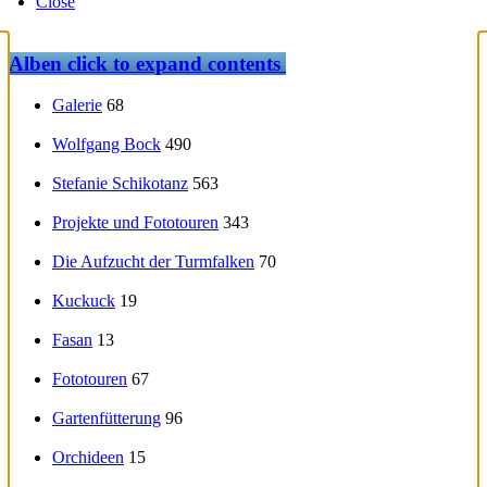
Close
Alben
click to expand contents
Galerie
68
Wolfgang Bock
490
Stefanie Schikotanz
563
Projekte und Fototouren
343
Die Aufzucht der Turmfalken
70
Kuckuck
19
Fasan
13
Fototouren
67
Gartenfütterung
96
Orchideen
15