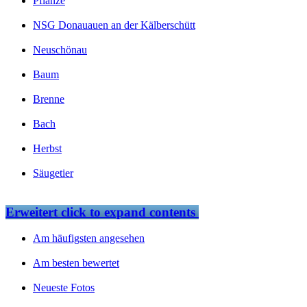
Pflanze
NSG Donauauen an der Kälberschütt
Neuschönau
Baum
Brenne
Bach
Herbst
Säugetier
Erweitert
click to expand contents
Am häufigsten angesehen
Am besten bewertet
Neueste Fotos