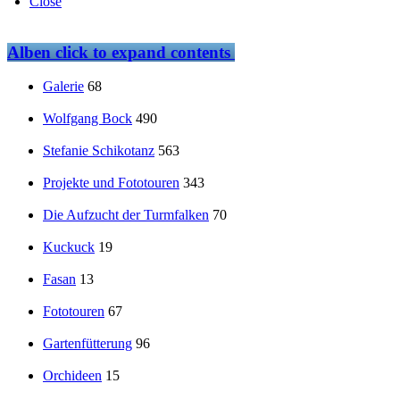
Close
Alben
click to expand contents
Galerie
68
Wolfgang Bock
490
Stefanie Schikotanz
563
Projekte und Fototouren
343
Die Aufzucht der Turmfalken
70
Kuckuck
19
Fasan
13
Fototouren
67
Gartenfütterung
96
Orchideen
15