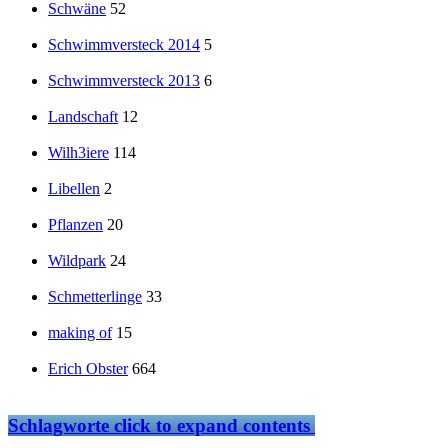
Schwäne
52
Schwimmversteck 2014
5
Schwimmversteck 2013
6
Landschaft
12
Wilh3iere
114
Libellen
2
Pflanzen
20
Wildpark
24
Schmetterlinge
33
making of
15
Erich Obster
664
Schlagworte
click to expand contents