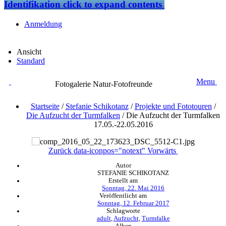
Identifikation
click to expand contents
Anmeldung
Ansicht
Standard
Menu
Fotogalerie Natur-Fotofreunde
Startseite
/
Stefanie Schikotanz
/
Projekte und Fototouren
/
Die Aufzucht der Turmfalken
/
Die Aufzucht der Turmfalken
17.05.-22.05.2016
Zurück
data-iconpos="notext"
Vorwärts
Autor
STEFANIE SCHIKOTANZ
Erstellt am
Sonntag, 22. Mai 2016
Veröffentlicht am
Sonntag, 12. Februar 2017
Schlagworte
adult
,
Aufzucht
,
Turmfalke
Alben