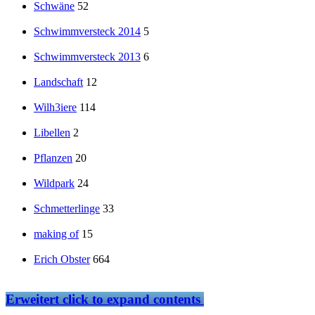
Schwäne
52
Schwimmversteck 2014
5
Schwimmversteck 2013
6
Landschaft
12
Wilh3iere
114
Libellen
2
Pflanzen
20
Wildpark
24
Schmetterlinge
33
making of
15
Erich Obster
664
Erweitert
click to expand contents