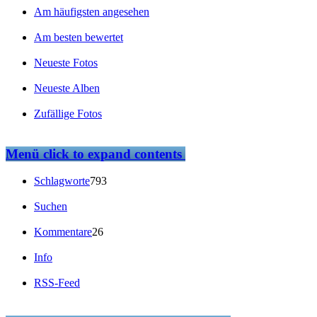
Am häufigsten angesehen
Am besten bewertet
Neueste Fotos
Neueste Alben
Zufällige Fotos
Menü
click to expand contents
Schlagworte
793
Suchen
Kommentare
26
Info
RSS-Feed