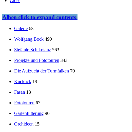
Close
Alben
click to expand contents
Galerie
68
Wolfgang Bock
490
Stefanie Schikotanz
563
Projekte und Fototouren
343
Die Aufzucht der Turmfalken
70
Kuckuck
19
Fasan
13
Fototouren
67
Gartenfütterung
96
Orchideen
15