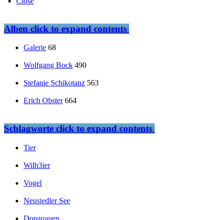
Close
Alben
click to expand contents
Galerie
68
Wolfgang Bock
490
Stefanie Schikotanz
563
Erich Obster
664
Schlagworte
click to expand contents
Tier
Wilh3ier
Vogel
Neusiedler See
Donauauen