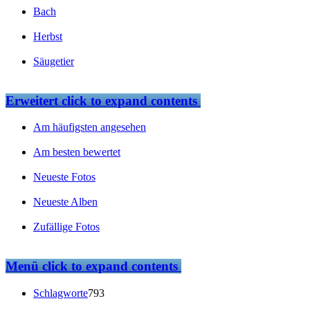
Bach
Herbst
Säugetier
Erweitert
click to expand contents
Am häufigsten angesehen
Am besten bewertet
Neueste Fotos
Neueste Alben
Zufällige Fotos
Menü
click to expand contents
Schlagworte
793