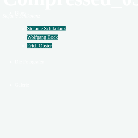
Blogs
Stefanie Schikotanz
Stefanie Schikotanz
Wolfgang Bock
Erich Obster
Die Fotografen
Galerie