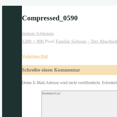
Compressed_0590
Stefanie Schikotanz
Originalgröße
1200 × 800
Pixel
Familie Schwan – Der Abschied
Vorheriges Bild
Schreibe einen Kommentar
Deine E-Mail-Adresse wird nicht veröffentlicht.
Erforderl