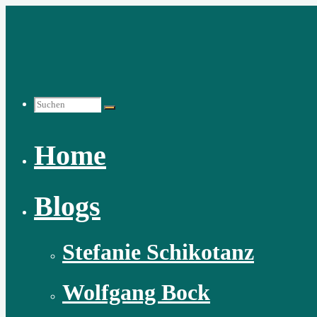
Zum
Inhalt
springen
Suchen
Home
nach:
Blogs
Stefanie Schikotanz
Wolfgang Bock