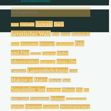
Schlagwörter
Auwald
Bach
Aufzucht
Adult
bayerischer Wald
Berg
Bundspecht
Brenne
Feld
Eisvogel
Donauauen
Dachs
Erdhörnchen
und Flur
Herbst
Fütterung
Fotobuch
Jahresrückblick
kleine Ohe
Kaiserstuhl
Langzeitbelichtung
Landschaft
Lusen
Making of
Makro
München
Nacht
Neusiedler See
Pflanze
Pilz
Orchidee
Reh
Schwan
Roter Apollo
Schmetterling
Schwimmversteck
Säugetier
Veröffentlichung
Sperling
Turmfalke