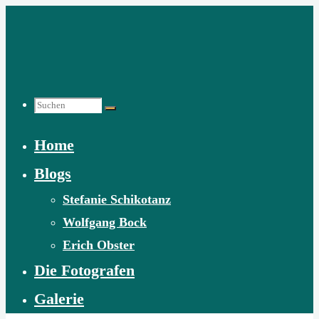
Zum
Inhalt
springen
Suchen
Home
nach:
Blogs
Stefanie Schikotanz
Wolfgang Bock
Erich Obster
Die Fotografen
Galerie