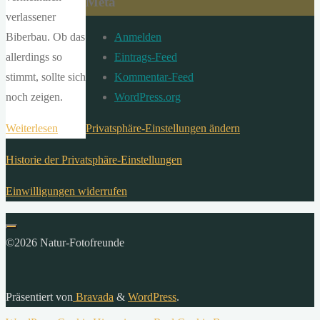
Meta
verlassener
Biberbau. Ob das
Anmelden
allerdings so
Eintrags-Feed
stimmt, sollte sich
Kommentar-Feed
noch zeigen.
WordPress.org
"Beobachtungen
Weiterlesen
Privatsphäre-Einstellungen ändern
mit
Historie der Privatsphäre-Einstellungen
der
Wildkamera
Einwilligungen widerrufen
–
Am
©2026 Natur-Fotofreunde
Biberbau"
Präsentiert von
Bravada
&
WordPress
.