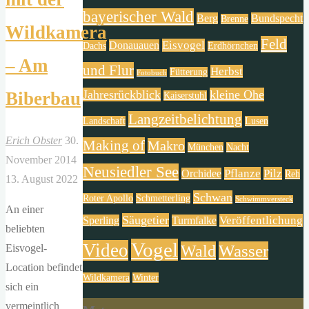
bayerischer Wald
Berg
Bundspecht
Brenne
Wildkamera
Feld
Eisvogel
Donauauen
Dachs
Erdhörnchen
– Am
und Flur
Herbst
Fütterung
Fotobuch
Jahresrückblick
kleine Ohe
Biberbau
Kaiserstuhl
Langzeitbelichtung
Landschaft
Lusen
Erich Obster
30.
Making of
Makro
München
Nacht
November 2014
Neusiedler See
Pflanze
Pilz
Orchidee
Reh
13. August 2022
Schwan
Roter Apollo
Schmetterling
Schwimmversteck
An einer
Säugetier
Veröffentlichung
Sperling
Turmfalke
beliebten
Vogel
Video
Wald
Wasser
Eisvogel-
Location befindet
Wildkamera
Winter
sich ein
vermeintlich