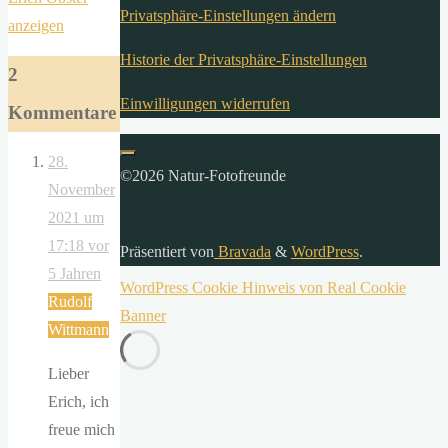
Privatsphäre-Einstellungen ändern
anzeigen
Historie der Privatsphäre-Einstellungen
2
Einwilligungen widerrufen
Kommentare
28.
©2026 Natur-Fotofreunde
November
2021 um
17:18
vor
Präsentiert von
Bravada
&
WordPress
.
5 Jahren
WordPress Cookie Hinweis von Real Cookie
Rudolf
Banner
Wittmann
Lieber
Erich, ich
freue mich