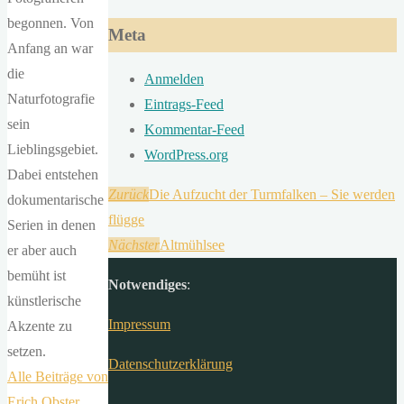
begonnen. Von
Meta
Anfang an war
die
Anmelden
Naturfotografie
Eintrags-Feed
sein
Kommentar-Feed
Lieblingsgebiet.
WordPress.org
Dabei entstehen
Zurück
Die Aufzucht der Turmfalken – Sie werden
dokumentarische
flügge
Serien in denen
Nächster
Altmühlsee
er aber auch
bemüht ist
Notwendiges
:
künstlerische
Impressum
Akzente zu
setzen.
Datenschutzerklärung
Alle Beiträge von
Erich Obster