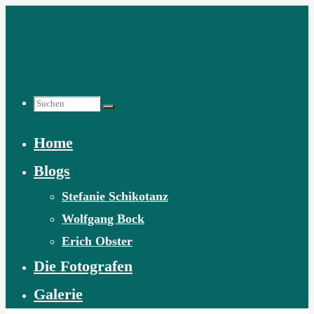
Zum
Inhalt
springen
Suchen
Home
nach:
Blogs
Stefanie Schikotanz
Wolfgang Bock
Erich Obster
Die Fotografen
Galerie