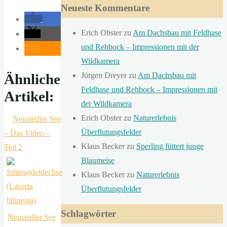
Neueste Kommentare
Erich Obster
zu
Am Dachsbau mit Feldhase
und Rehbock – Impressionen mit der
Wildkamera
Jürgen Dreyer
zu
Am Dachsbau mit
Ähnliche
Feldhase und Rehbock – Impressionen mit
Artikel:
der Wildkamera
Erich Obster
zu
Naturerlebnis
Neusiedler See
Überflutungsfelder
– Das Video –
Klaus Becker
zu
Sperling füttert junge
Teil 2
Blaumeise
Klaus Becker
zu
Naturerlebnis
Überflutungsfelder
Schlagwörter
Neusiedler See