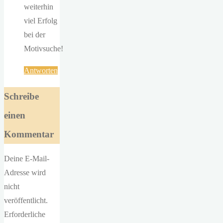
weiterhin
viel Erfolg
bei der
Motivsuche!
Antworten
Schreibe
einen
Kommentar
Deine E-Mail-
Adresse wird
nicht
veröffentlicht.
Erforderliche