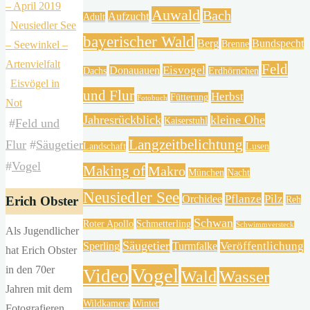
– April 2019
Auwald
Bach
Aufzucht
Adult
Neusiedler See
bayerischer Wald
Berg
Bundspecht
Brenne
– Seewinkel –
Artenvielfalt
Feld
Eisvogel
Donauauen
Dachs
Erdhörnchen
Eisvögel in
und Flur
Herbst
Fütterung
Fotobuch
Not
Jahresrückblick
kleine Ohe
Kaiserstuhl
#
Feld und
Langzeitbelichtung
Flur
#
Säugetier
Landschaft
Lusen
#
Vogel
Making of
Makro
München
Nacht
Neusiedler See
Pflanze
Pilz
Orchidee
Erich Obster
Reh
Schwan
Roter Apollo
Schmetterling
Schwimmversteck
Als Jugendlicher
Säugetier
Veröffentlichung
Sperling
Turmfalke
hat Erich Obster
in den 70er
Vogel
Video
Wald
Wasser
Jahren mit dem
Wildkamera
Winter
Fotografieren