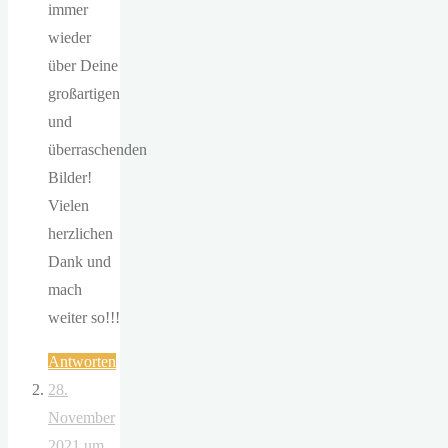
immer
wieder
über Deine
großartigen
und
überraschenden
Bilder!
Vielen
herzlichen
Dank und
mach
weiter so!!!
Antworten
28.
November
2021 um