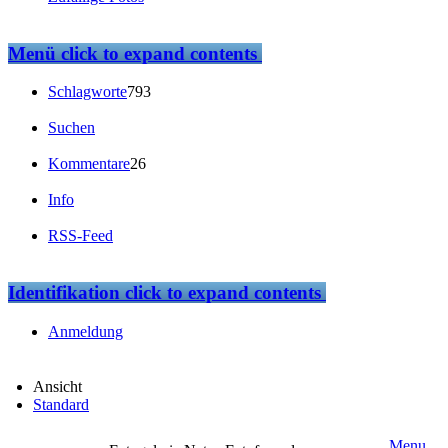
Menü
click to expand contents
Schlagworte
793
Suchen
Kommentare
26
Info
RSS-Feed
Identifikation
click to expand contents
Anmeldung
Ansicht
Standard
Menu