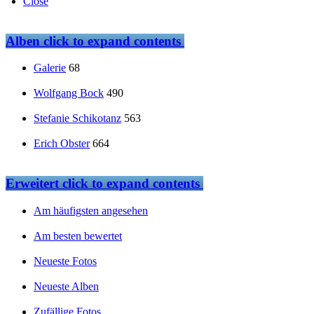
Close
Alben
click to expand contents
Galerie
68
Wolfgang Bock
490
Stefanie Schikotanz
563
Erich Obster
664
Erweitert
click to expand contents
Am häufigsten angesehen
Am besten bewertet
Neueste Fotos
Neueste Alben
Zufällige Fotos