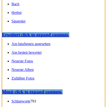
Bach
Herbst
Säugetier
Erweitert
click to expand contents
Am häufigsten angesehen
Am besten bewertet
Neueste Fotos
Neueste Alben
Zufällige Fotos
Menü
click to expand contents
Schlagworte
793