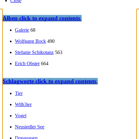
Close
Alben
click to expand contents
Galerie
68
Wolfgang Bock
490
Stefanie Schikotanz
563
Erich Obster
664
Schlagworte
click to expand contents
Tier
Wilh3ier
Vogel
Neusiedler See
Donauauen