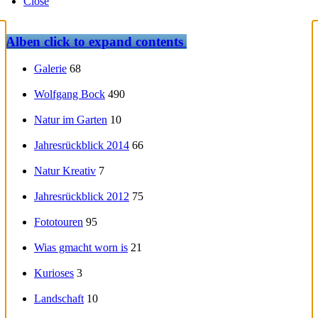
Close
Alben
click to expand contents
Galerie
68
Wolfgang Bock
490
Natur im Garten
10
Jahresrückblick 2014
66
Natur Kreativ
7
Jahresrückblick 2012
75
Fototouren
95
Wias gmacht worn is
21
Kurioses
3
Landschaft
10