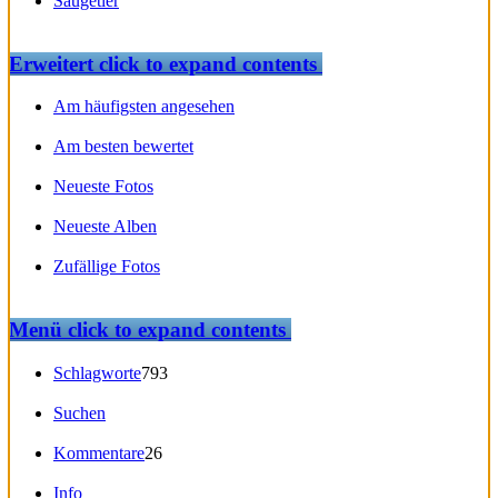
Säugetier
Erweitert
click to expand contents
Am häufigsten angesehen
Am besten bewertet
Neueste Fotos
Neueste Alben
Zufällige Fotos
Menü
click to expand contents
Schlagworte
793
Suchen
Kommentare
26
Info