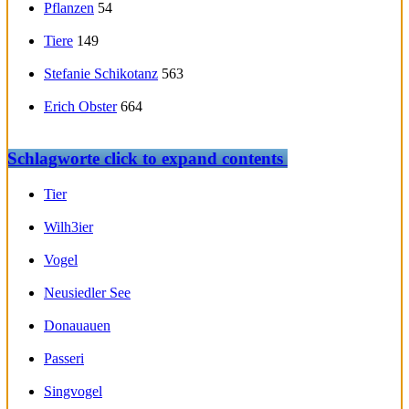
Pflanzen
54
Tiere
149
Stefanie Schikotanz
563
Erich Obster
664
Schlagworte
click to expand contents
Tier
Wilh3ier
Vogel
Neusiedler See
Donauauen
Passeri
Singvogel