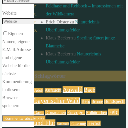
Feldhase und Rehbock – Impressionen mit
r
Website
der Wildkamera
u
Erich Obster
zu
Naturerlebnis
n
Überflutungsfelder
g
Eigenen
Klaus Becker
zu
Sperling füttert junge
Namen, eigene
Blaumeise
E-Mail-Adresse
Klaus Becker
zu
Naturerlebnis
und eigene
Überflutungsfelder
Website für die
nächste
Schlagwörter
Kommentierung
Auwald
Bach
in diesem
Aufzucht
Adult
Browser
bayerischer Wald
Berg
Bundspecht
Brenne
speichern.
Feld
Eisvogel
Donauauen
Dachs
Erdhörnchen
und Flur
Herbst
Fütterung
Fotobuch