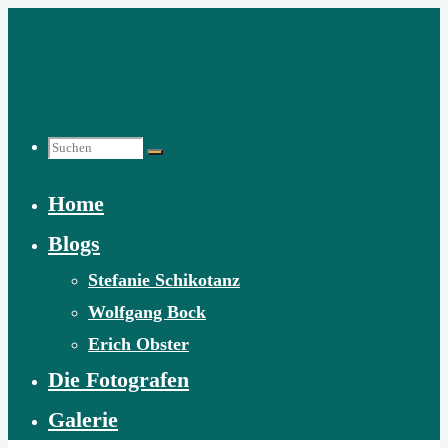
Zum
Inhalt
springen
Suchen
Home
nach:
Blogs
Stefanie Schikotanz
Wolfgang Bock
Erich Obster
Die Fotografen
Galerie