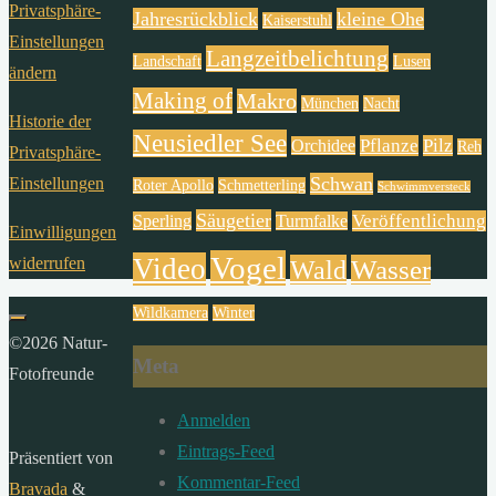
Privatsphäre-
Jahresrückblick
kleine Ohe
Kaiserstuhl
Einstellungen
Langzeitbelichtung
Landschaft
Lusen
ändern
Making of
Makro
München
Nacht
Historie der
Neusiedler See
Pflanze
Pilz
Orchidee
Reh
Privatsphäre-
Schwan
Einstellungen
Roter Apollo
Schmetterling
Schwimmversteck
Säugetier
Veröffentlichung
Sperling
Turmfalke
Einwilligungen
Vogel
Video
widerrufen
Wald
Wasser
Wildkamera
Winter
©2026 Natur-
Meta
Fotofreunde
Anmelden
Eintrags-Feed
Präsentiert von
Kommentar-Feed
Bravada
&