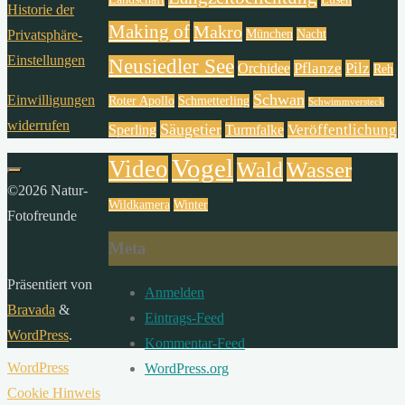
Historie der
Making of
Makro
München
Nacht
Privatsphäre-
Einstellungen
Neusiedler See
Pflanze
Pilz
Orchidee
Reh
Schwan
Einwilligungen
Roter Apollo
Schmetterling
Schwimmversteck
widerrufen
Säugetier
Veröffentlichung
Sperling
Turmfalke
Vogel
Video
Wald
Wasser
©2026 Natur-
Wildkamera
Winter
Fotofreunde
Meta
Präsentiert von
Anmelden
Bravada
&
Eintrags-Feed
WordPress
.
Kommentar-Feed
WordPress
WordPress.org
Cookie Hinweis