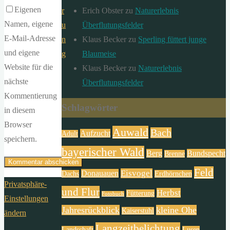
Eigenen
Erich Obster
zu
Naturerlebnis
r
Namen, eigene
Überflutungsfelder
u
E-Mail-Adresse
Klaus Becker
zu
Sperling füttert junge
n
und eigene
Blaumeise
g
Website für die
Klaus Becker
zu
Naturerlebnis
nächste
Überflutungsfelder
Kommentierung
Schlagwörter
in diesem
Browser
Auwald
Bach
Aufzucht
Adult
speichern.
bayerischer Wald
Berg
Bundspecht
Brenne
Feld
Eisvogel
Donauauen
Dachs
Erdhörnchen
Privatsphäre-
und Flur
Herbst
Fütterung
Fotobuch
Einstellungen
Jahresrückblick
kleine Ohe
Kaiserstuhl
ändern
Langzeitbelichtung
Landschaft
Lusen