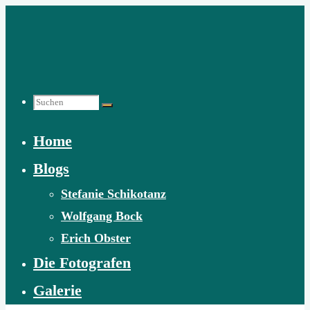
Zum
Inhalt
springen
Suchen
Home
nach:
Blogs
Stefanie Schikotanz
Wolfgang Bock
Erich Obster
Die Fotografen
Galerie