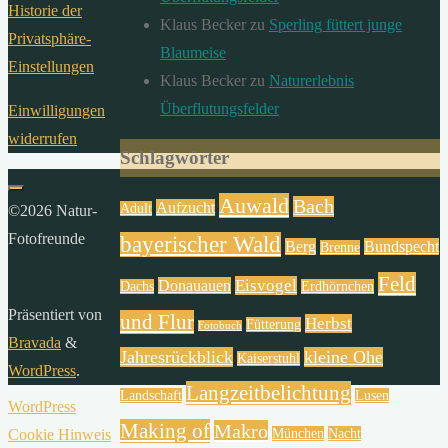
Historie der
Klaus Becker
zu
Sperling füttert junge
Privatsphäre-
Blaumeise
Einstellungen
Klaus Becker
zu
Naturerlebnis
Überflutungsfelder
Einwilligungen
widerrufen
Schlagwörter
Auwald
Bach
Aufzucht
Adult
©2026 Natur-
Fotofreunde
bayerischer Wald
Berg
Bundspecht
Brenne
Feld
Eisvogel
Donauauen
Dachs
Erdhörnchen
Präsentiert von
und Flur
Herbst
Fütterung
Fotobuch
Bravada
&
Jahresrückblick
kleine Ohe
Kaiserstuhl
WordPress
.
Langzeitbelichtung
Landschaft
Lusen
WordPress
Making of
Makro
München
Nacht
Cookie Hinweis