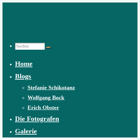
Zum
Inhalt
springen
Suchen
Home
nach:
Blogs
Stefanie Schikotanz
Wolfgang Bock
Erich Obster
Die Fotografen
Galerie