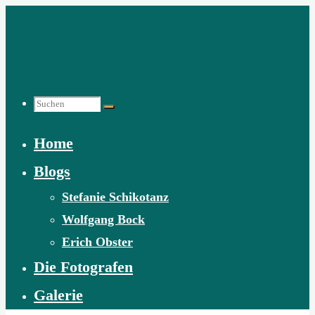
Zum
Inhalt
springen
Suchen
Home
nach:
Blogs
Stefanie Schikotanz
Wolfgang Bock
Erich Obster
Die Fotografen
Galerie