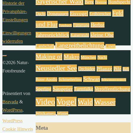
bayerischer Wald
Berg
Bundspecht
Brenne
Historie der
Privatsphäre-
Feld
Eisvogel
Donauauen
Dachs
Erdhörnchen
Einstellungen
und Flur
Herbst
Fütterung
Fotobuch
Einwilligungen
Jahresrückblick
kleine Ohe
Kaiserstuhl
widerrufen
Langzeitbelichtung
Landschaft
Lusen
Making of
Makro
München
Nacht
©2026 Natur-
Neusiedler See
Pflanze
Pilz
Orchidee
Reh
Fotofreunde
Schwan
Roter Apollo
Schmetterling
Schwimmversteck
Säugetier
Veröffentlichung
Sperling
Turmfalke
Präsentiert von
Vogel
Video
Wald
Wasser
Bravada
&
WordPress
.
Wildkamera
Winter
WordPress
Meta
Cookie Hinweis