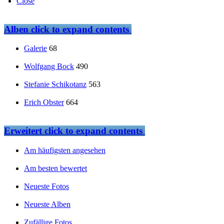
Close
Alben
click to expand contents
Galerie
68
Wolfgang Bock
490
Stefanie Schikotanz
563
Erich Obster
664
Erweitert
click to expand contents
Am häufigsten angesehen
Am besten bewertet
Neueste Fotos
Neueste Alben
Zufällige Fotos