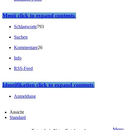
Menü
click to expand contents
Schlagworte
793
Suchen
Kommentare
26
Info
RSS-Feed
Identifikation
click to expand contents
Anmeldung
Ansicht
Standard
Menu