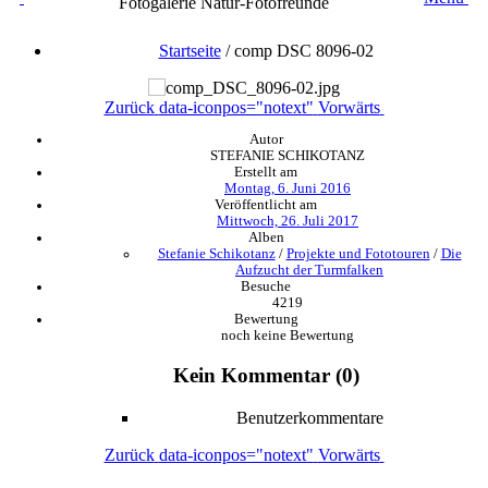
Fotogalerie Natur-Fotofreunde
Startseite
/
comp DSC 8096-02
Zurück
data-iconpos="notext"
Vorwärts
Autor
STEFANIE SCHIKOTANZ
Erstellt am
Montag, 6. Juni 2016
Veröffentlicht am
Mittwoch, 26. Juli 2017
Alben
Stefanie Schikotanz
/
Projekte und Fototouren
/
Die
Aufzucht der Turmfalken
Besuche
4219
Bewertung
noch keine Bewertung
Kein Kommentar (0)
Benutzerkommentare
Zurück
data-iconpos="notext"
Vorwärts