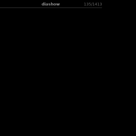
diashow
135/1413