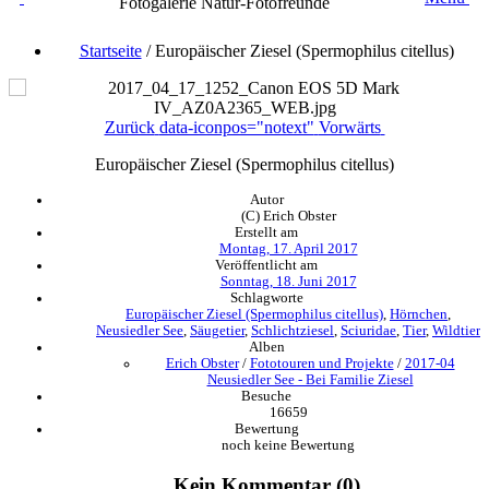
Fotogalerie Natur-Fotofreunde
Startseite
/
Europäischer Ziesel (Spermophilus citellus)
Zurück
data-iconpos="notext"
Vorwärts
Europäischer Ziesel (Spermophilus citellus)
Autor
(C) Erich Obster
Erstellt am
Montag, 17. April 2017
Veröffentlicht am
Sonntag, 18. Juni 2017
Schlagworte
Europäischer Ziesel (Spermophilus citellus)
,
Hörnchen
,
Neusiedler See
,
Säugetier
,
Schlichtziesel
,
Sciuridae
,
Tier
,
Wildtier
Alben
Erich Obster
/
Fototouren und Projekte
/
2017-04
Neusiedler See - Bei Familie Ziesel
Besuche
16659
Bewertung
noch keine Bewertung
Kein Kommentar (0)