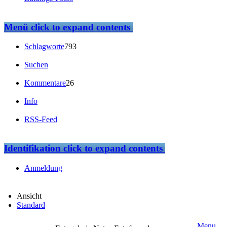
Menü
click to expand contents
Schlagworte
793
Suchen
Kommentare
26
Info
RSS-Feed
Identifikation
click to expand contents
Anmeldung
Ansicht
Standard
Menu