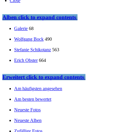
Close
Alben
click to expand contents
Galerie
68
Wolfgang Bock
490
Stefanie Schikotanz
563
Erich Obster
664
Erweitert
click to expand contents
Am häufigsten angesehen
Am besten bewertet
Neueste Fotos
Neueste Alben
Zufällige Fotos