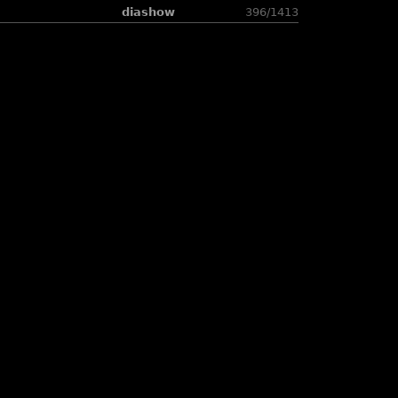
diashow
396/1413