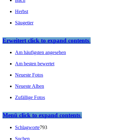
Bach
Herbst
Säugetier
Erweitert
click to expand contents
Am häufigsten angesehen
Am besten bewertet
Neueste Fotos
Neueste Alben
Zufällige Fotos
Menü
click to expand contents
Schlagworte
793
Suchen