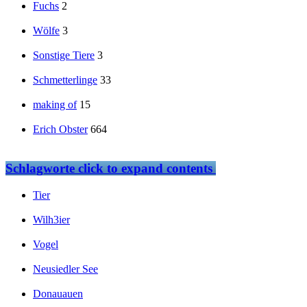
Fuchs
2
Wölfe
3
Sonstige Tiere
3
Schmetterlinge
33
making of
15
Erich Obster
664
Schlagworte
click to expand contents
Tier
Wilh3ier
Vogel
Neusiedler See
Donauauen