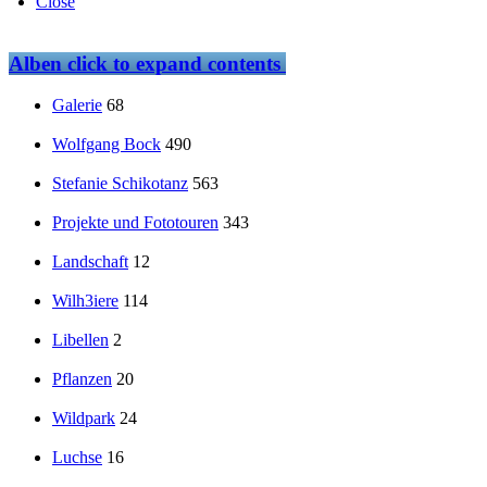
Close
Alben
click to expand contents
Galerie
68
Wolfgang Bock
490
Stefanie Schikotanz
563
Projekte und Fototouren
343
Landschaft
12
Wilh3iere
114
Libellen
2
Pflanzen
20
Wildpark
24
Luchse
16