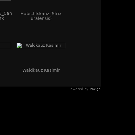
6_Canon
Habichtskauz (Strix
rk
uralensis)
_WEB
Waldkauz Kasimir
Powered by
Piwigo