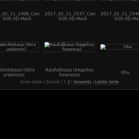
_02_11_1408_Canon
2017_02_11_1537_Canon
2017_02_11_154
EOS 5D Mark
EOS 5D Mark
EOS 5D Ma
V_AZ0A8349_WEB
IV_AZ0A8387_WEB
IV_AZ0A8403
ichtskauz (Strix
Raufußkauz (Aegolius
Uhu
uralensis)
funereus)
Erste Seite | Zurück |
1
2
|
Vorwärts
|
Letzte Seite