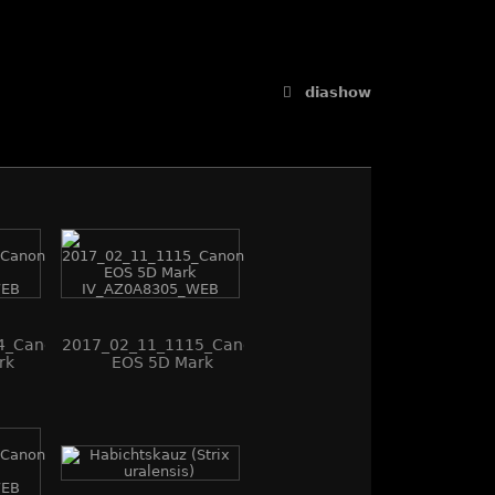
diashow
4_Canon
2017_02_11_1115_Canon
rk
EOS 5D Mark
_WEB
IV_AZ0A8305_WEB