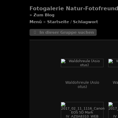
Fotogalerie Natur-Fotofreun
»
Zum Blog
Menü
»
Startseite
/
Schlagwort
In dieser Gruppe suchen
Waldohreule (Asio
Wa
otus)