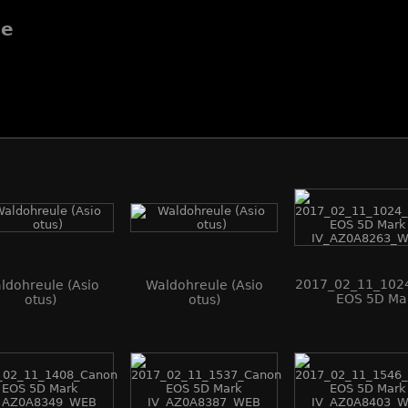
de
2017_02_11_102
ldohreule (Asio
Waldohreule (Asio
EOS 5D Ma
otus)
otus)
IV_AZ0A8263