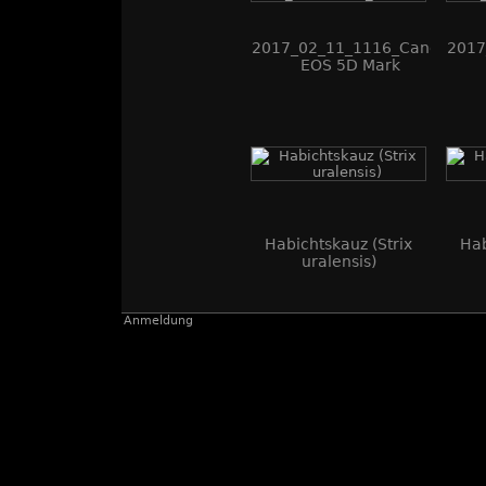
2017_02_11_1116_Canon
2017
EOS 5D Mark
IV_AZ0A8310_WEB
I
Habichtskauz (Strix
Hab
uralensis)
Anmeldung