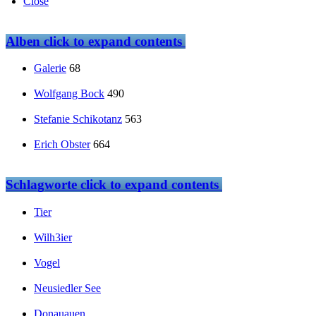
Close
Alben
click to expand contents
Galerie
68
Wolfgang Bock
490
Stefanie Schikotanz
563
Erich Obster
664
Schlagworte
click to expand contents
Tier
Wilh3ier
Vogel
Neusiedler See
Donauauen