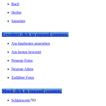
Bach
Herbst
Säugetier
Erweitert
click to expand contents
Am häufigsten angesehen
Am besten bewertet
Neueste Fotos
Neueste Alben
Zufällige Fotos
Menü
click to expand contents
Schlagworte
793