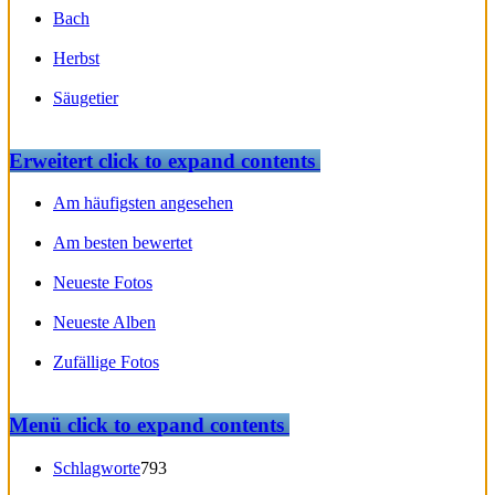
Bach
Herbst
Säugetier
Erweitert
click to expand contents
Am häufigsten angesehen
Am besten bewertet
Neueste Fotos
Neueste Alben
Zufällige Fotos
Menü
click to expand contents
Schlagworte
793