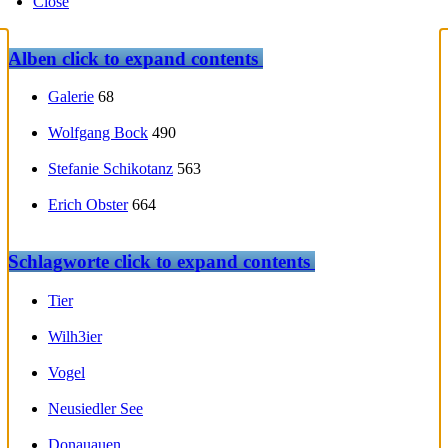
Close
Alben
click to expand contents
Galerie
68
Wolfgang Bock
490
Stefanie Schikotanz
563
Erich Obster
664
Schlagworte
click to expand contents
Tier
Wilh3ier
Vogel
Neusiedler See
Donauauen