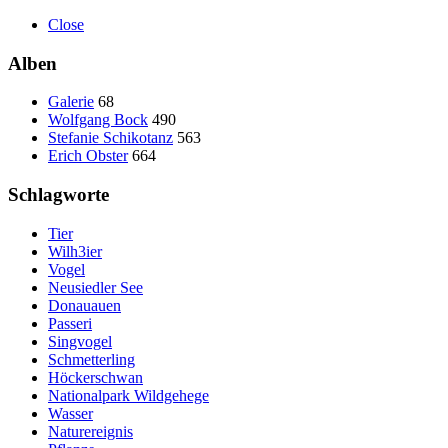
Close
Alben
Galerie
68
Wolfgang Bock
490
Stefanie Schikotanz
563
Erich Obster
664
Schlagworte
Tier
Wilh3ier
Vogel
Neusiedler See
Donauauen
Passeri
Singvogel
Schmetterling
Höckerschwan
Nationalpark Wildgehege
Wasser
Naturereignis