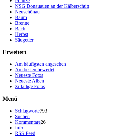
Pflanze
NSG Donauauen an der Kälberschütt
Neuschönau
Baum
Brenne
Bach
Herbst
Säugetier
Erweitert
Am häufigsten angesehen
Am besten bewertet
Neueste Fotos
Neueste Alben
Zufällige Fotos
Menü
Schlagworte
793
Suchen
Kommentare
26
Info
RSS-Feed