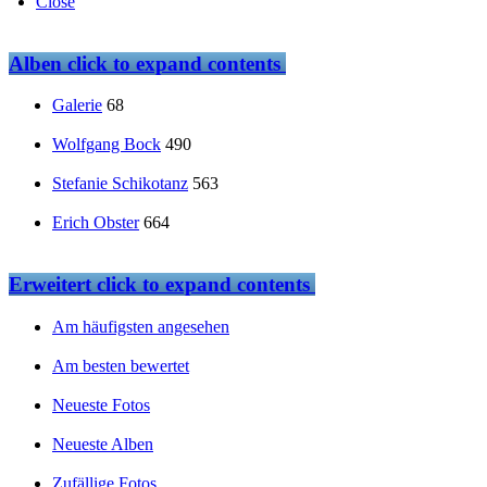
Close
Alben
click to expand contents
Galerie
68
Wolfgang Bock
490
Stefanie Schikotanz
563
Erich Obster
664
Erweitert
click to expand contents
Am häufigsten angesehen
Am besten bewertet
Neueste Fotos
Neueste Alben
Zufällige Fotos