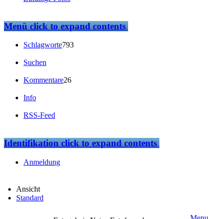
Menü
click to expand contents
Schlagworte
793
Suchen
Kommentare
26
Info
RSS-Feed
Identifikation
click to expand contents
Anmeldung
Ansicht
Standard
Menu