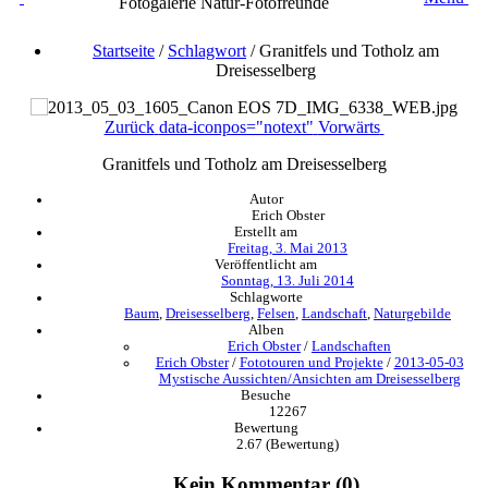
Fotogalerie Natur-Fotofreunde
Startseite
/
Schlagwort
/
Granitfels und Totholz am
Dreisesselberg
Zurück
data-iconpos="notext"
Vorwärts
Granitfels und Totholz am Dreisesselberg
Autor
Erich Obster
Erstellt am
Freitag, 3. Mai 2013
Veröffentlicht am
Sonntag, 13. Juli 2014
Schlagworte
Baum
,
Dreisesselberg
,
Felsen
,
Landschaft
,
Naturgebilde
Alben
Erich Obster
/
Landschaften
Erich Obster
/
Fototouren und Projekte
/
2013-05-03
Mystische Aussichten/Ansichten am Dreisesselberg
Besuche
12267
Bewertung
2.67
(Bewertung)
Kein Kommentar (0)