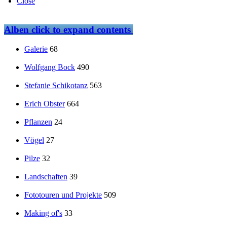
Close
Alben
click to expand contents
Galerie
68
Wolfgang Bock
490
Stefanie Schikotanz
563
Erich Obster
664
Pflanzen
24
Vögel
27
Pilze
32
Landschaften
39
Fototouren und Projekte
509
Making of's
33