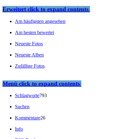
Erweitert
click to expand contents
Am häufigsten angesehen
Am besten bewertet
Neueste Fotos
Neueste Alben
Zufällige Fotos
Menü
click to expand contents
Schlagworte
793
Suchen
Kommentare
26
Info