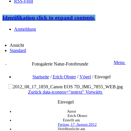
RSS-Feed
Identifikation
click to expand contents
Anmeldung
Ansicht
Standard
Menu
Fotogalerie Natur-Fotofreunde
Startseite
/
Erich Obster
/
Vögel
/
Eisvogel
Zurück
data-iconpos="notext"
Vorwärts
Eisvogel
Autor
Erich Obster
Erstellt am
Freitag, 17. August 2012
Veröffentlicht am