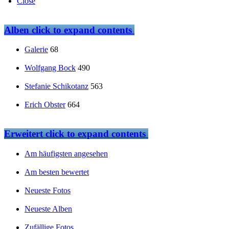
Close
Alben
click to expand contents
Galerie
68
Wolfgang Bock
490
Stefanie Schikotanz
563
Erich Obster
664
Erweitert
click to expand contents
Am häufigsten angesehen
Am besten bewertet
Neueste Fotos
Neueste Alben
Zufällige Fotos