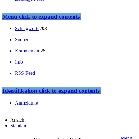
Menü
click to expand contents
Schlagworte
793
Suchen
Kommentare
26
Info
RSS-Feed
Identifikation
click to expand contents
Anmeldung
Ansicht
Standard
Menu