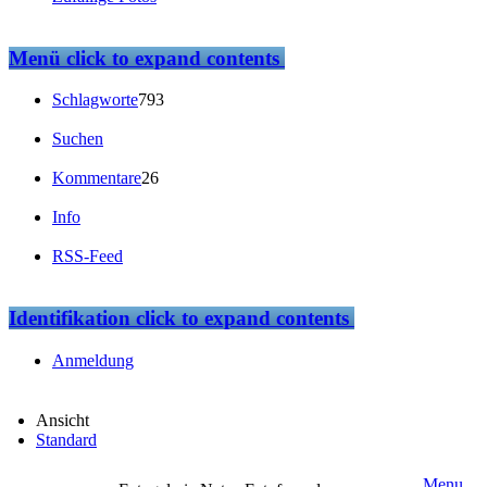
Menü
click to expand contents
Schlagworte
793
Suchen
Kommentare
26
Info
RSS-Feed
Identifikation
click to expand contents
Anmeldung
Ansicht
Standard
Menu