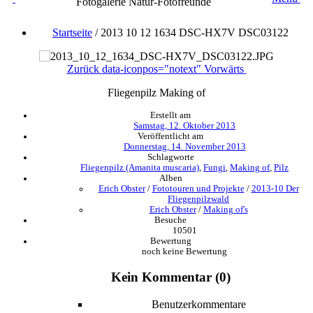
Fotogalerie Natur-Fotofreunde
Startseite
/
2013 10 12 1634 DSC-HX7V DSC03122
Zurück
data-iconpos="notext"
Vorwärts
Fliegenpilz Making of
Erstellt am
Samstag, 12. Oktober 2013
Veröffentlicht am
Donnerstag, 14. November 2013
Schlagworte
Fliegenpilz (Amanita muscaria)
,
Fungi
,
Making of
,
Pilz
Alben
Erich Obster
/
Fototouren und Projekte
/
2013-10 Der
Fliegenpilzwald
Erich Obster
/
Making of's
Besuche
10501
Bewertung
noch keine Bewertung
Kein Kommentar (0)
Benutzerkommentare