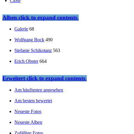
Close
Alben
click to expand contents
Galerie
68
Wolfgang Bock
490
Stefanie Schikotanz
563
Erich Obster
664
Erweitert
click to expand contents
Am häufigsten angesehen
Am besten bewertet
Neueste Fotos
Neueste Alben
Zufällige Fotos