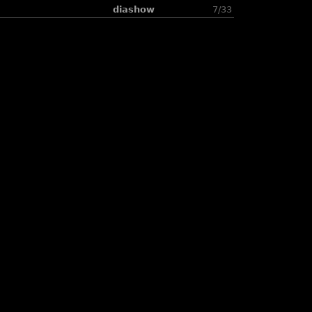
diashow
7/33