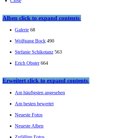
Close
Alben
click to expand contents
Galerie
68
Wolfgang Bock
490
Stefanie Schikotanz
563
Erich Obster
664
Erweitert
click to expand contents
Am häufigsten angesehen
Am besten bewertet
Neueste Fotos
Neueste Alben
Zufällige Fotos