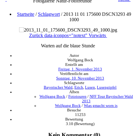
Fotogalerie Natur-Fotofreunde
Startseite
/
Schlagwort
/
2013 11 01 175600 DSCN3293 49
1000
Zurück
data-iconpos="notext"
Vorwärts
Warten auf die blaue Stunde
Autor
Wolfgang Bock
Erstellt am
Freitag, 1. November 2013
Veröffentlicht am
Sonntag, 10. November 2013
Schlagworte
Bayerischer Wald
,
Erich
,
Lusen
,
Lusengipfel
Alben
Wolfgang Bock
/
Fototouren
/
NFF Tour Bayrischer Wald
2013
Wolfgang Bock
/
Wias gmacht worn is
Besuche
11253
Bewertung
3.10
(Bewertung)
Kein Kommentar (0)