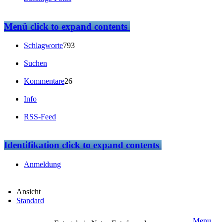
Menü
click to expand contents
Schlagworte
793
Suchen
Kommentare
26
Info
RSS-Feed
Identifikation
click to expand contents
Anmeldung
Ansicht
Standard
Menu