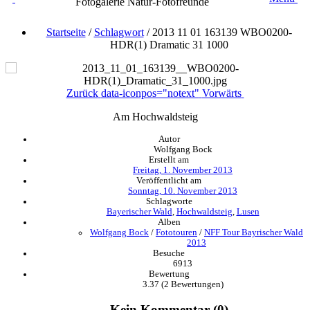
Fotogalerie Natur-Fotofreunde
Startseite
/
Schlagwort
/
2013 11 01 163139 WBO0200-
HDR(1) Dramatic 31 1000
Zurück
data-iconpos="notext"
Vorwärts
Am Hochwaldsteig
Autor
Wolfgang Bock
Erstellt am
Freitag, 1. November 2013
Veröffentlicht am
Sonntag, 10. November 2013
Schlagworte
Bayerischer Wald
,
Hochwaldsteig
,
Lusen
Alben
Wolfgang Bock
/
Fototouren
/
NFF Tour Bayrischer Wald
2013
Besuche
6913
Bewertung
3.37
(2 Bewertungen)
Kein Kommentar (0)