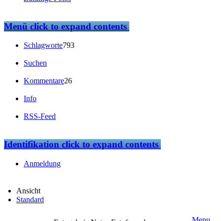
Menü
click to expand contents
Schlagworte
793
Suchen
Kommentare
26
Info
RSS-Feed
Identifikation
click to expand contents
Anmeldung
Ansicht
Standard
Menu