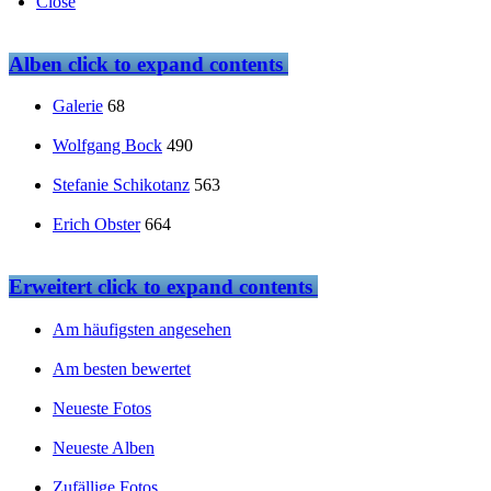
Close
Alben
click to expand contents
Galerie
68
Wolfgang Bock
490
Stefanie Schikotanz
563
Erich Obster
664
Erweitert
click to expand contents
Am häufigsten angesehen
Am besten bewertet
Neueste Fotos
Neueste Alben
Zufällige Fotos