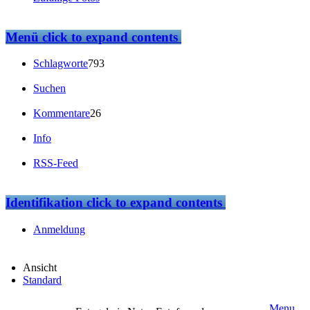
Menü
click to expand contents
Schlagworte
793
Suchen
Kommentare
26
Info
RSS-Feed
Identifikation
click to expand contents
Anmeldung
Ansicht
Standard
Menu