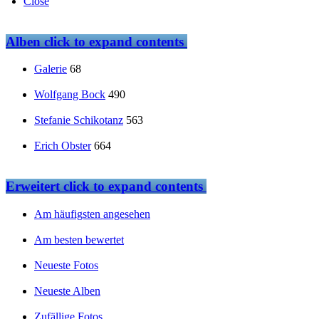
Close
Alben
click to expand contents
Galerie
68
Wolfgang Bock
490
Stefanie Schikotanz
563
Erich Obster
664
Erweitert
click to expand contents
Am häufigsten angesehen
Am besten bewertet
Neueste Fotos
Neueste Alben
Zufällige Fotos