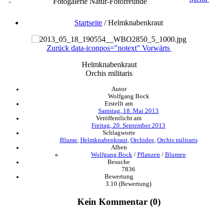
Fotogalerie Natur-Fotofreunde
Startseite
/
Helmknabenkraut
Zurück
data-iconpos="notext"
Vorwärts
Helmknabenkraut
Orchis militaris
Autor
Wolfgang Bock
Erstellt am
Samstag, 18. Mai 2013
Veröffentlicht am
Freitag, 20. September 2013
Schlagworte
Blume
,
Helmknabenkraut
,
Orchidee
,
Orchis militaris
Alben
Wolfgang Bock
/
Pflanzen
/
Blumen
Besuche
7836
Bewertung
3.10
(Bewertung)
Kein Kommentar (0)