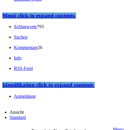
Menü
click to expand contents
Schlagworte
793
Suchen
Kommentare
26
Info
RSS-Feed
Identifikation
click to expand contents
Anmeldung
Ansicht
Standard
Menu