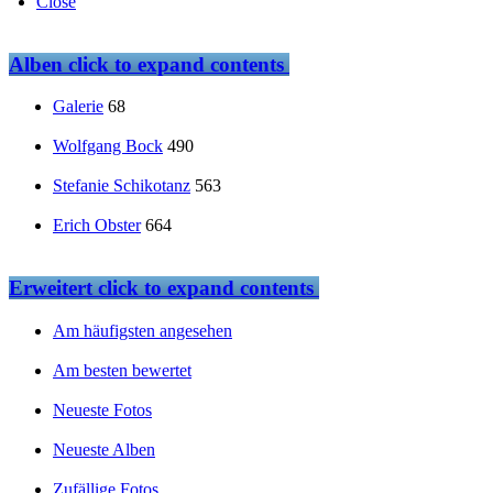
Close
Alben
click to expand contents
Galerie
68
Wolfgang Bock
490
Stefanie Schikotanz
563
Erich Obster
664
Erweitert
click to expand contents
Am häufigsten angesehen
Am besten bewertet
Neueste Fotos
Neueste Alben
Zufällige Fotos