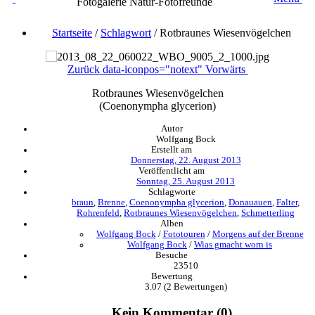
Fotogalerie Natur-Fotofreunde
Startseite
/
Schlagwort
/
Rotbraunes Wiesenvögelchen
Zurück
data-iconpos="notext"
Vorwärts
Rotbraunes Wiesenvögelchen
(Coenonympha glycerion)
Autor
Wolfgang Bock
Erstellt am
Donnerstag, 22. August 2013
Veröffentlicht am
Sonntag, 25. August 2013
Schlagworte
braun
,
Brenne
,
Coenonympha glycerion
,
Donauauen
,
Falter
,
Rohrenfeld
,
Rotbraunes Wiesenvögelchen
,
Schmetterling
Alben
Wolfgang Bock
/
Fototouren
/
Morgens auf der Brenne
Wolfgang Bock
/
Wias gmacht worn is
Besuche
23510
Bewertung
3.07
(2 Bewertungen)
Kein Kommentar (0)