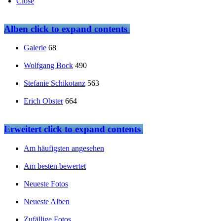
Close
Alben
click to expand contents
Galerie
68
Wolfgang Bock
490
Stefanie Schikotanz
563
Erich Obster
664
Erweitert
click to expand contents
Am häufigsten angesehen
Am besten bewertet
Neueste Fotos
Neueste Alben
Zufällige Fotos