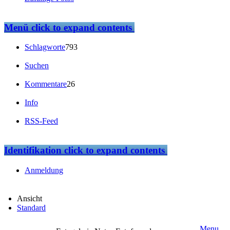
Menü
click to expand contents
Schlagworte
793
Suchen
Kommentare
26
Info
RSS-Feed
Identifikation
click to expand contents
Anmeldung
Ansicht
Standard
Menu