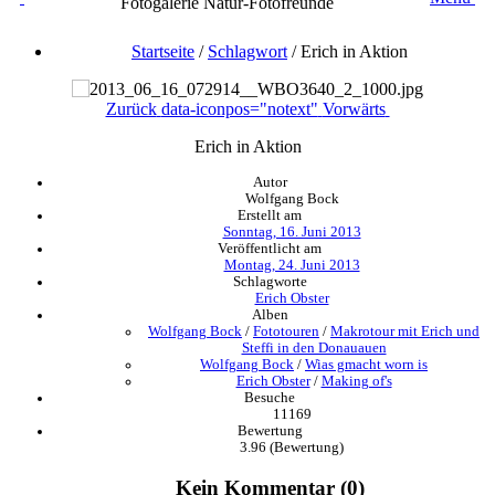
Fotogalerie Natur-Fotofreunde
Startseite
/
Schlagwort
/
Erich in Aktion
Zurück
data-iconpos="notext"
Vorwärts
Erich in Aktion
Autor
Wolfgang Bock
Erstellt am
Sonntag, 16. Juni 2013
Veröffentlicht am
Montag, 24. Juni 2013
Schlagworte
Erich Obster
Alben
Wolfgang Bock
/
Fototouren
/
Makrotour mit Erich und
Steffi in den Donauauen
Wolfgang Bock
/
Wias gmacht worn is
Erich Obster
/
Making of's
Besuche
11169
Bewertung
3.96
(Bewertung)
Kein Kommentar (0)