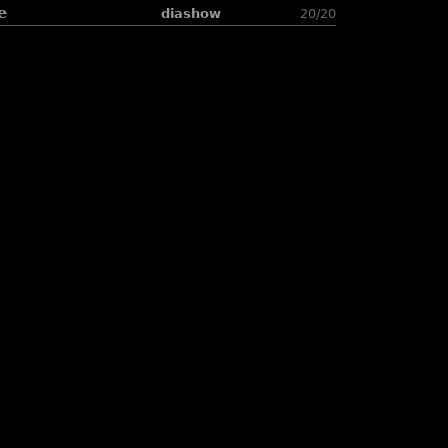
e
diashow
20/20