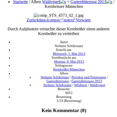
Startseite
/ Alben
Waldvögel
+
Gartenfütterung 2013
/
Kernbeisser Männchen
Zurück
data-iconpos="notext"
Vorwärts
Durch Aufplustern versuchte dieser Kernbeißer einen anderen
Kernbeißer zu vertreiben
Autor
Stefanie Schikotanz
Erstellt am
Mittwoch, 1. Mai 2013
Veröffentlicht am
Montag, 6. Mai 2013
Schlagworte
Kernbeißer Männchen
Alben
Stefanie Schikotanz
/
Projekte und Fototouren
/
Gartenfütterung
/
Gartenfütterung 2013
Stefanie Schikotanz
/
Wildtiere
/
Waldvögel
Besuche
6012
Bewertung
3.53
(Bewertung)
Kein Kommentar (0)