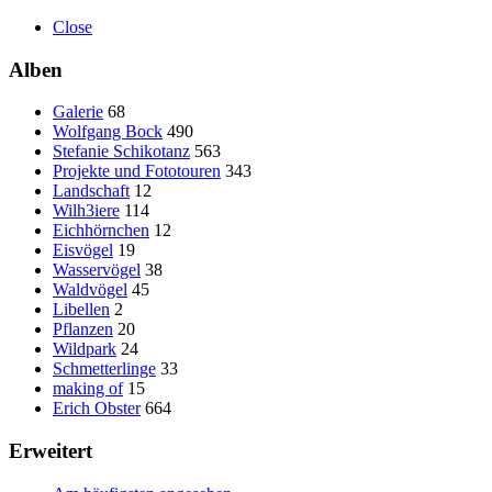
Close
Alben
Galerie
68
Wolfgang Bock
490
Stefanie Schikotanz
563
Projekte und Fototouren
343
Landschaft
12
Wilh3iere
114
Eichhörnchen
12
Eisvögel
19
Wasservögel
38
Waldvögel
45
Libellen
2
Pflanzen
20
Wildpark
24
Schmetterlinge
33
making of
15
Erich Obster
664
Erweitert