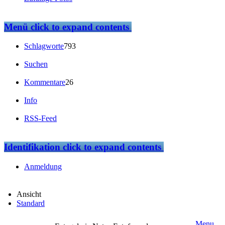
Menü
click to expand contents
Schlagworte
793
Suchen
Kommentare
26
Info
RSS-Feed
Identifikation
click to expand contents
Anmeldung
Ansicht
Standard
Menu