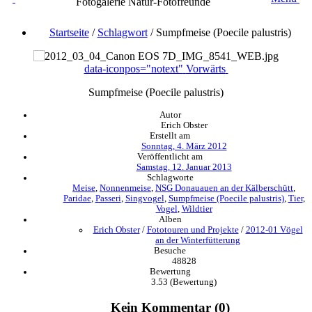
Fotogalerie Natur-Fotofreunde
Startseite
/
Schlagwort
/
Sumpfmeise (Poecile palustris)
data-iconpos="notext"
Vorwärts
Sumpfmeise (Poecile palustris)
Autor
Erich Obster
Erstellt am
Sonntag, 4. März 2012
Veröffentlicht am
Samstag, 12. Januar 2013
Schlagworte
Meise
,
Nonnenmeise
,
NSG Donauauen an der Kälberschütt
,
Paridae
,
Passeri
,
Singvogel
,
Sumpfmeise (Poecile palustris)
,
Tier
,
Vogel
,
Wildtier
Alben
Erich Obster
/
Fototouren und Projekte
/
2012-01 Vögel
an der Winterfütterung
Besuche
48828
Bewertung
3.53
(Bewertung)
Kein Kommentar (0)