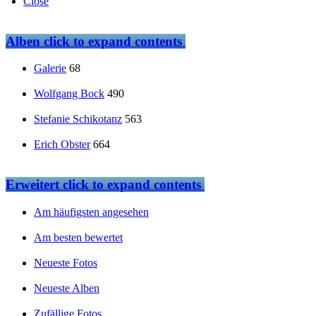
Close
Alben
click to expand contents
Galerie
68
Wolfgang Bock
490
Stefanie Schikotanz
563
Erich Obster
664
Erweitert
click to expand contents
Am häufigsten angesehen
Am besten bewertet
Neueste Fotos
Neueste Alben
Zufällige Fotos