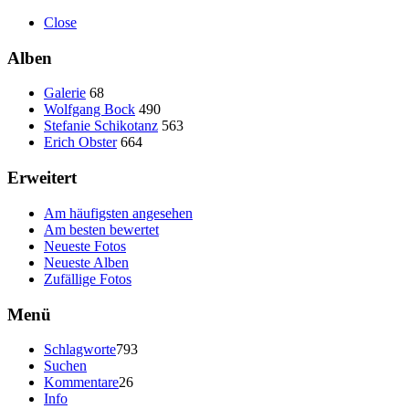
Close
Alben
Galerie
68
Wolfgang Bock
490
Stefanie Schikotanz
563
Erich Obster
664
Erweitert
Am häufigsten angesehen
Am besten bewertet
Neueste Fotos
Neueste Alben
Zufällige Fotos
Menü
Schlagworte
793
Suchen
Kommentare
26
Info