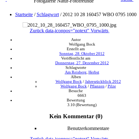
Fotogalerie Natur-Fotofreunde
Startseite
/
Schlagwort
/
2012 10 28 160457 WBO 0795 1000
Zurück
data-iconpos="notext"
Vorwärts
Autor
Wolfgang Bock
Erstellt am
Sonntag, 28. Oktober 2012
Veröffentlicht am
Donnerstag, 27. Dezember 2012
Schlagworte
Am Reisberg
,
Herbst
Alben
Wolfgang Bock
/
Jahresrückblick 2012
Wolfgang Bock
/
Pflanzen
/
Pilze
Besuche
6663
Bewertung
3.10
(Bewertung)
Kein Kommentar (0)
Benutzerkommentare
Zurück
data-iconpos="notext"
Vorwärts