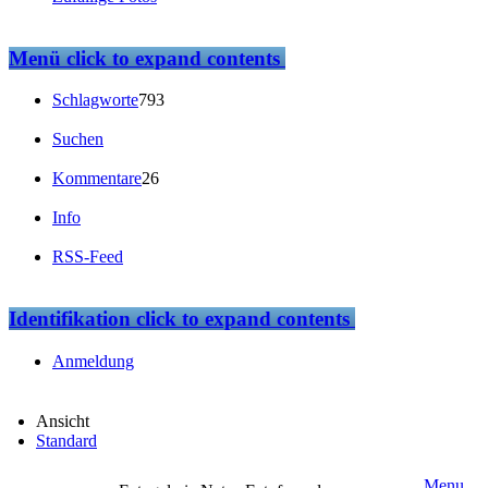
Menü
click to expand contents
Schlagworte
793
Suchen
Kommentare
26
Info
RSS-Feed
Identifikation
click to expand contents
Anmeldung
Ansicht
Standard
Menu