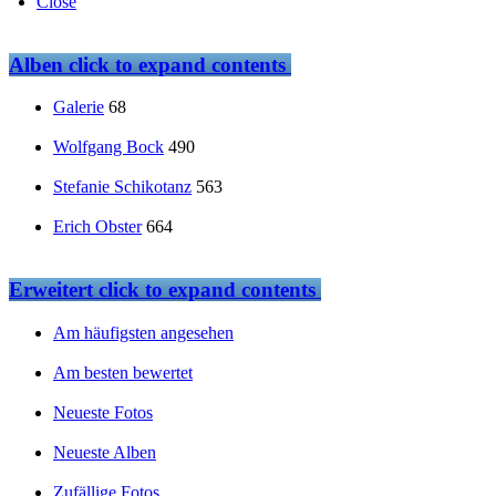
Close
Alben
click to expand contents
Galerie
68
Wolfgang Bock
490
Stefanie Schikotanz
563
Erich Obster
664
Erweitert
click to expand contents
Am häufigsten angesehen
Am besten bewertet
Neueste Fotos
Neueste Alben
Zufällige Fotos