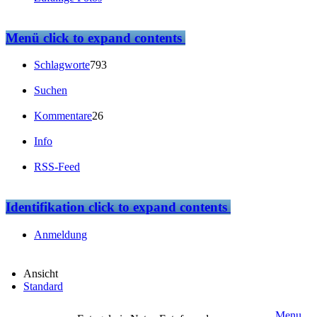
Menü
click to expand contents
Schlagworte
793
Suchen
Kommentare
26
Info
RSS-Feed
Identifikation
click to expand contents
Anmeldung
Ansicht
Standard
Menu