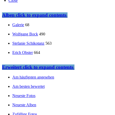
Close
Alben
click to expand contents
Galerie
68
Wolfgang Bock
490
Stefanie Schikotanz
563
Erich Obster
664
Erweitert
click to expand contents
Am häufigsten angesehen
Am besten bewertet
Neueste Fotos
Neueste Alben
Zufällige Fotos