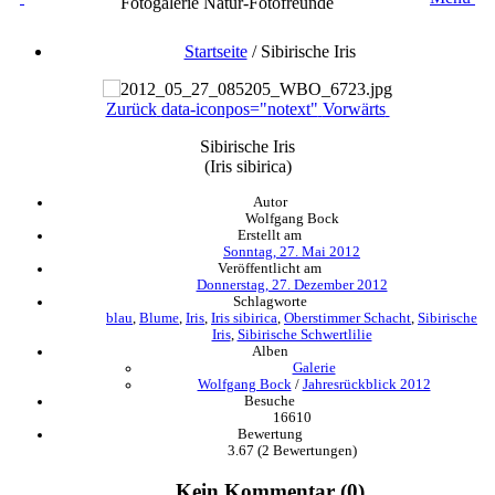
Fotogalerie Natur-Fotofreunde
Startseite
/
Sibirische Iris
Zurück
data-iconpos="notext"
Vorwärts
Sibirische Iris
(Iris sibirica)
Autor
Wolfgang Bock
Erstellt am
Sonntag, 27. Mai 2012
Veröffentlicht am
Donnerstag, 27. Dezember 2012
Schlagworte
blau
,
Blume
,
Iris
,
Iris sibirica
,
Oberstimmer Schacht
,
Sibirische
Iris
,
Sibirische Schwertlilie
Alben
Galerie
Wolfgang Bock
/
Jahresrückblick 2012
Besuche
16610
Bewertung
3.67
(2 Bewertungen)
Kein Kommentar (0)