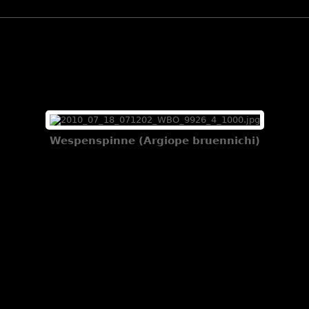
Wespenspinne (Argiope bruennichi)