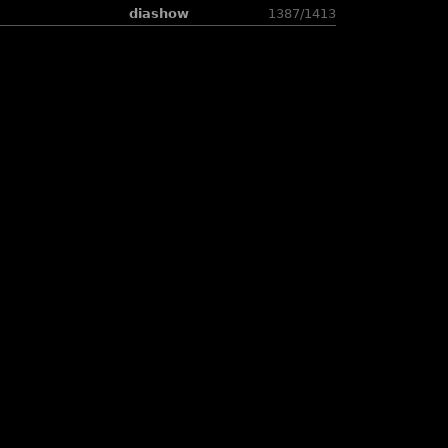
diashow
1387/1413