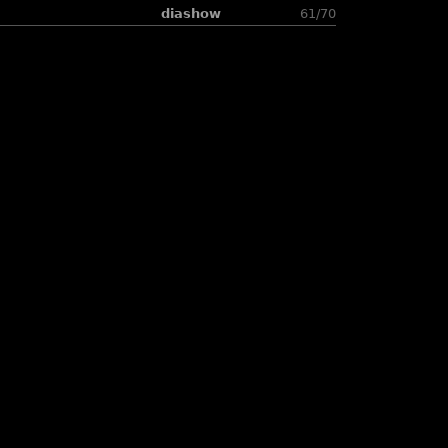
diashow
61/70