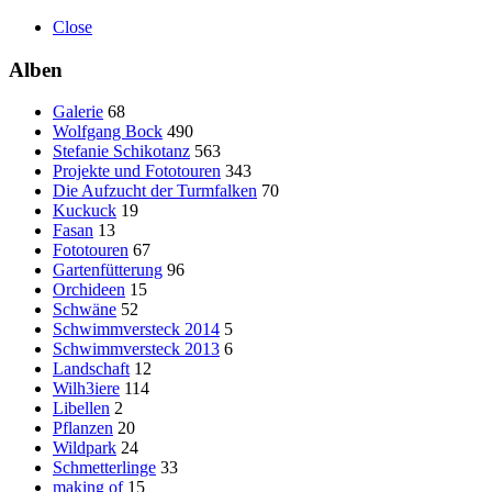
Close
Alben
Galerie
68
Wolfgang Bock
490
Stefanie Schikotanz
563
Projekte und Fototouren
343
Die Aufzucht der Turmfalken
70
Kuckuck
19
Fasan
13
Fototouren
67
Gartenfütterung
96
Orchideen
15
Schwäne
52
Schwimmversteck 2014
5
Schwimmversteck 2013
6
Landschaft
12
Wilh3iere
114
Libellen
2
Pflanzen
20
Wildpark
24
Schmetterlinge
33
making of
15