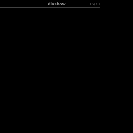
diashow
16/70