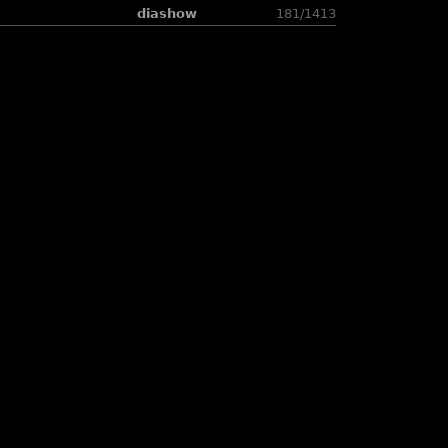
diashow
181/1413