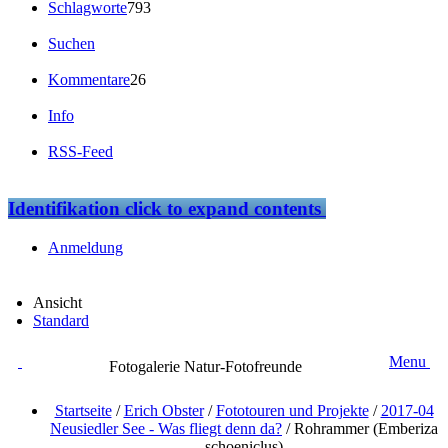
Schlagworte
793
Suchen
Kommentare
26
Info
RSS-Feed
Identifikation
click to expand contents
Anmeldung
Ansicht
Standard
Menu
Fotogalerie Natur-Fotofreunde
Startseite
/
Erich Obster
/
Fototouren und Projekte
/
2017-04
Neusiedler See - Was fliegt denn da?
/
Rohrammer (Emberiza
schoeniclus)