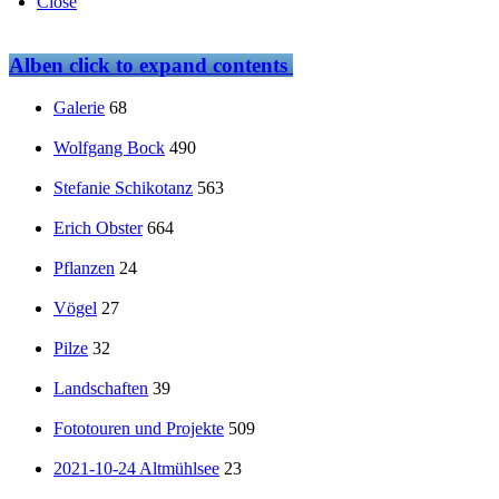
Close
Alben
click to expand contents
Galerie
68
Wolfgang Bock
490
Stefanie Schikotanz
563
Erich Obster
664
Pflanzen
24
Vögel
27
Pilze
32
Landschaften
39
Fototouren und Projekte
509
2021-10-24 Altmühlsee
23