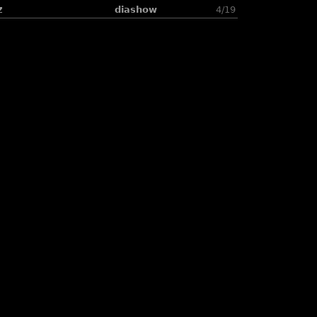
z
diashow
4/19