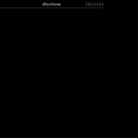
diashow
165/1413