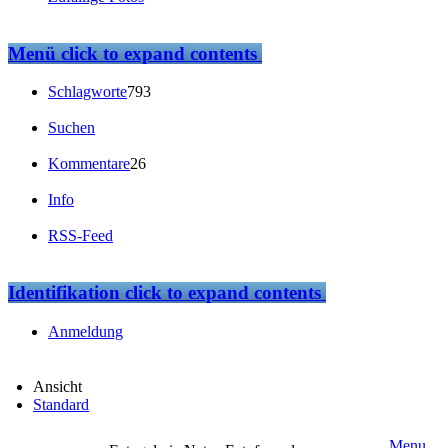
Menü
click to expand contents
Schlagworte
793
Suchen
Kommentare
26
Info
RSS-Feed
Identifikation
click to expand contents
Anmeldung
Ansicht
Standard
Menu