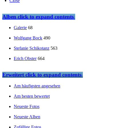
Close
Alben
click to expand contents
Galerie
68
Wolfgang Bock
490
Stefanie Schikotanz
563
Erich Obster
664
Erweitert
click to expand contents
Am häufigsten angesehen
Am besten bewertet
Neueste Fotos
Neueste Alben
Zufällige Fotos