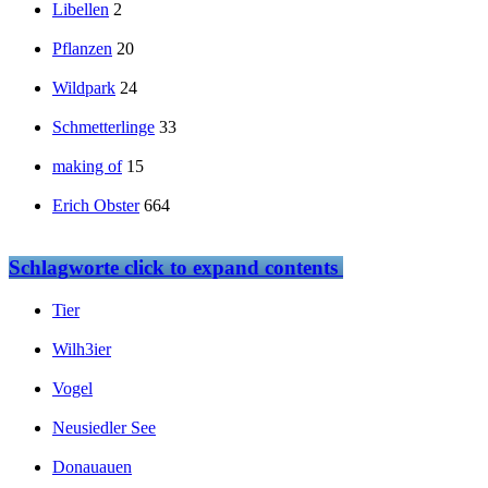
Libellen
2
Pflanzen
20
Wildpark
24
Schmetterlinge
33
making of
15
Erich Obster
664
Schlagworte
click to expand contents
Tier
Wilh3ier
Vogel
Neusiedler See
Donauauen