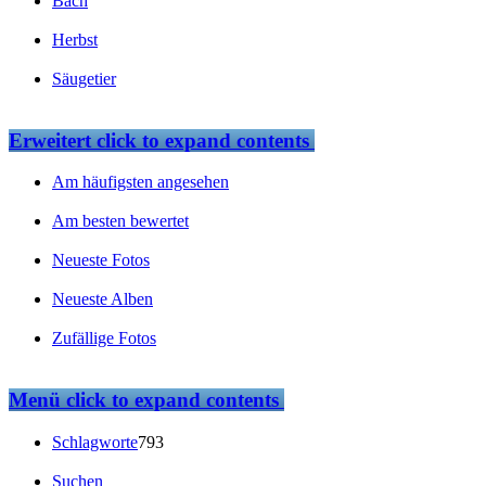
Bach
Herbst
Säugetier
Erweitert
click to expand contents
Am häufigsten angesehen
Am besten bewertet
Neueste Fotos
Neueste Alben
Zufällige Fotos
Menü
click to expand contents
Schlagworte
793
Suchen