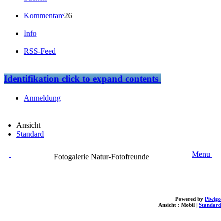
Kommentare
26
Info
RSS-Feed
Identifikation
click to expand contents
Anmeldung
Ansicht
Standard
Menu
Fotogalerie Natur-Fotofreunde
Powered by
Piwigo
Ansicht :
Mobil
|
Standard