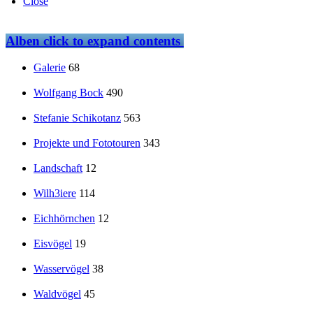
Close
Alben
click to expand contents
Galerie
68
Wolfgang Bock
490
Stefanie Schikotanz
563
Projekte und Fototouren
343
Landschaft
12
Wilh3iere
114
Eichhörnchen
12
Eisvögel
19
Wasservögel
38
Waldvögel
45